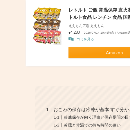
レトルト ご飯 常温保存 直火
トルト食品 レンチン 食品 
ええもん広場 ええもん
¥4,280
（2026/07/14 10:45時点 | Amazo
口コミを見る
Amazon
おこわの保存は冷凍が基本 すぐ分
冷凍保存が向く理由と保存期間の目
冷蔵と常温での持ち時間の違い