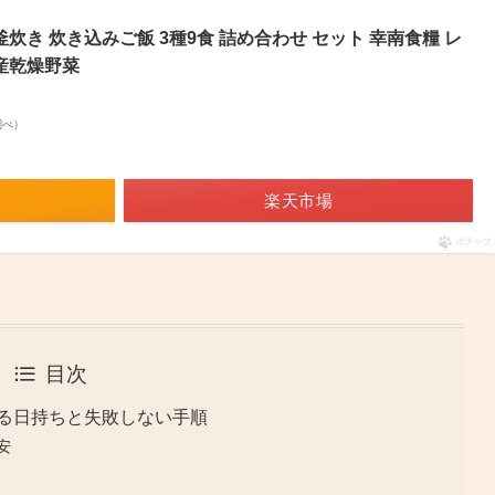
釜炊き 炊き込みご飯 3種9食 詰め合わせ セット 幸南食糧 レ
国産乾燥野菜
n調べ）
楽天市場
ポチップ
目次
かる日持ちと失敗しない手順
安