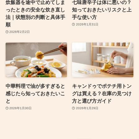
炊飯器を途中で止めてしま
七味唐辛子は体に悪いの？
ったときの安全な炊き直し
知っておきたいリスクと上
法｜状態別の判断と具体手
手な使い方
順
2026年1月31日
2026年2月2日
中華料理で油が多すぎると
キャンドゥでポテチ用トン
感じたら知っておきたいこ
グは買える？在庫の見つけ
と
方と選び方ガイド
2026年1月30日
2026年1月29日