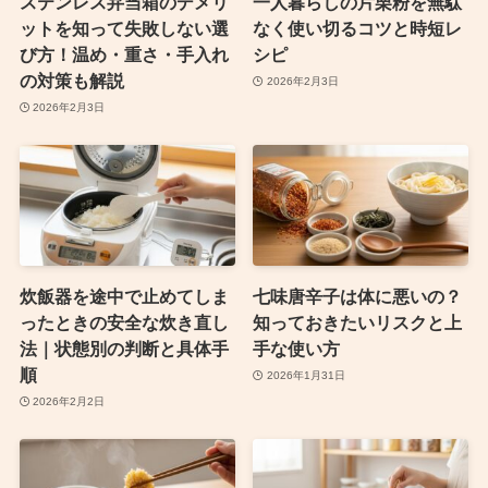
ステンレス弁当箱のデメリ
一人暮らしの片栗粉を無駄
ットを知って失敗しない選
なく使い切るコツと時短レ
び方！温め・重さ・手入れ
シピ
の対策も解説
2026年2月3日
2026年2月3日
炊飯器を途中で止めてしま
七味唐辛子は体に悪いの？
ったときの安全な炊き直し
知っておきたいリスクと上
法｜状態別の判断と具体手
手な使い方
順
2026年1月31日
2026年2月2日