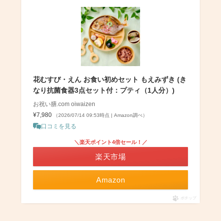
花むすび・えん お食い初めセット もえみずき (き
なり抗菌食器3点セット付：プティ（1人分）)
お祝い膳.com oiwaizen
¥7,980
（2026/07/14 09:53時点 | Amazon調べ）
口コミを見る
＼楽天ポイント4倍セール！／
楽天市場
Amazon
ポチップ